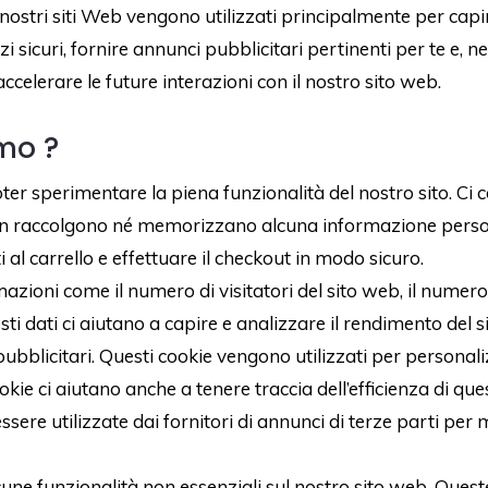
 sui nostri siti Web vengono utilizzati principalmente per ca
i sicuri, fornire annunci pubblicitari pertinenti per te e, n
celerare le future interazioni con il nostro sito web.
amo ?
oter sperimentare la piena funzionalità del nostro sito. Ci
Non raccolgono né memorizzano alcuna informazione person
al carrello e effettuare il checkout in modo sicuro.
ioni come il numero di visitatori del sito web, il numero d
Questi dati ci aiutano a capire e analizzare il rendimento de
pubblicitari. Questi cookie vengono utilizzati per personal
ookie ci aiutano anche a tenere traccia dell’efficienza di 
re utilizzate dai fornitori di annunci di terze parti per m
lcune funzionalità non essenziali sul nostro sito web. Ques