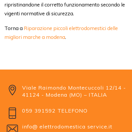
ripristinandone il corretto funzionamento secondo le
vigenti normative di sicurezza.
Torna a
Riparazione piccoli elettrodomestici delle
migliori marche a modena
.
Viale Raimondo Montecuccoli 12/14 -
41124 - Modena (MO) – ITALIA
059 391592 TELEFONO
info@ elettrodomestica service.it