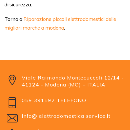
di sicurezza.
Torna a
Riparazione piccoli elettrodomestici delle
migliori marche a modena
.
Viale Raimondo Montecuccoli 12/14 -
41124 - Modena (MO) – ITALIA
059 391592 TELEFONO
info@ elettrodomestica service.it