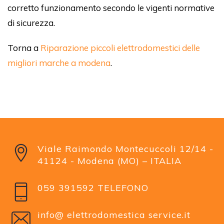
corretto funzionamento secondo le vigenti normative
di sicurezza.
Torna a
Riparazione piccoli elettrodomestici delle
migliori marche a modena
.
Viale Raimondo Montecuccoli 12/14 -
41124 - Modena (MO) – ITALIA
059 391592 TELEFONO
info@ elettrodomestica service.it