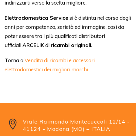
indirizzarti verso la scelta migliore.
Elettrodomestica Service
si è distinta nel corso degli
anni per competenza, serietà ed immagine, così da
poter essere tra i più qualificati distributori
ufficiali
ARCELIK
di
ricambi originali
.
Torna a
Vendita di ricambi e accessori
elettrodomestici dei migliori marchi
.
Viale Raimondo Montecuccoli 12/14 -
41124 - Modena (MO) – ITALIA