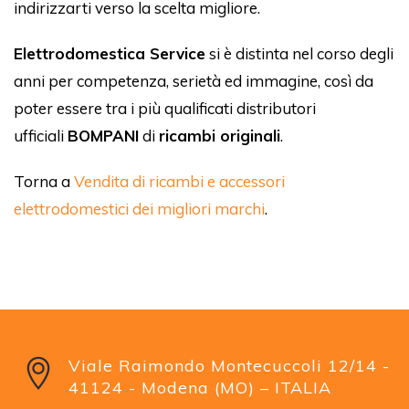
indirizzarti verso la scelta migliore.
Elettrodomestica Service
si è distinta nel corso degli
anni per competenza, serietà ed immagine, così da
poter essere tra i più qualificati distributori
ufficiali
BOMPANI
di
ricambi originali
.
Torna a
Vendita di ricambi e accessori
elettrodomestici dei migliori marchi
.
Viale Raimondo Montecuccoli 12/14 -
41124 - Modena (MO) – ITALIA