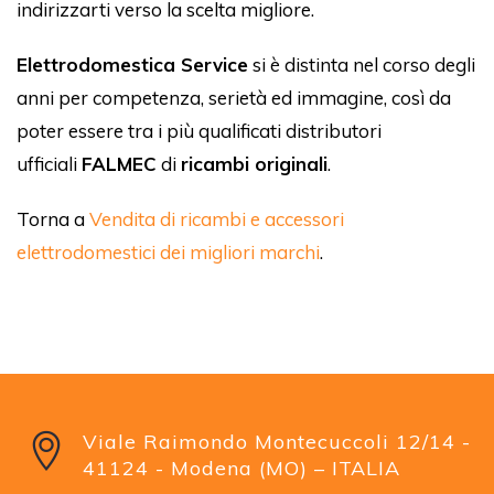
indirizzarti verso la scelta migliore.
Elettrodomestica Service
si è distinta nel corso degli
anni per competenza, serietà ed immagine, così da
poter essere tra i più qualificati distributori
ufficiali
FALMEC
di
ricambi originali
.
Torna a
Vendita di ricambi e accessori
elettrodomestici dei migliori marchi
.
Viale Raimondo Montecuccoli 12/14 -
41124 - Modena (MO) – ITALIA