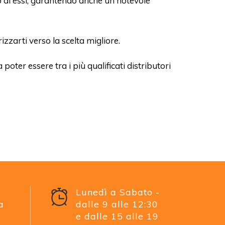
o di essi, garantendo anche un notevole
izzarti verso la scelta migliore.
oter essere tra i più qualificati distributori
Lunedì a Sabato -
a
dalle 9 alle 12:30
e dalle 15 alle 19