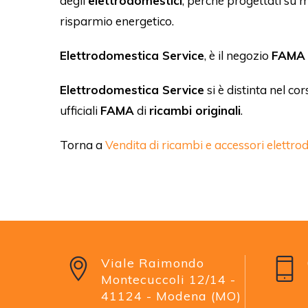
degli
elettrodomestici
, perché progettati su 
risparmio energetico.
Elettrodomestica Service
, è il negozio
FAMA
Elettrodomestica Service
si è distinta nel co
ufficiali
FAMA
di
ricambi originali
.
Torna a
Vendita di ricambi e accessori elettro
Viale Raimondo
Montecuccoli 12/14 -
41124 - Modena (MO)