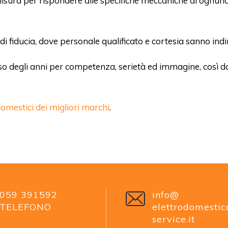
misura per rispondere alle specifiche meccaniche di ognun
di fiducia, dove personale qualificato e cortesia sanno indir
rso degli anni per competenza, serietà ed immagine, così da p
domestici dei migliori marchi
.
059 391592
info@
TELEFONO
elettrodomestic
service.it