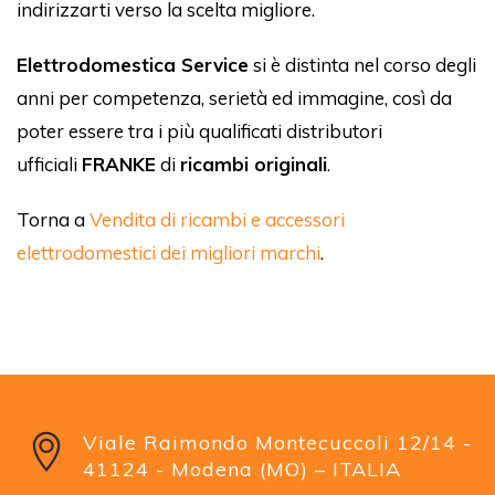
indirizzarti verso la scelta migliore.
Elettrodomestica Service
si è distinta nel corso degli
anni per competenza, serietà ed immagine, così da
poter essere tra i più qualificati distributori
ufficiali
FRANKE
di
ricambi originali
.
Torna a
Vendita di ricambi e accessori
elettrodomestici dei migliori marchi
.
Viale Raimondo Montecuccoli 12/14 -
41124 - Modena (MO) – ITALIA