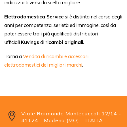
indirizzarti verso la scelta migliore.
Elettrodomestica Service
si è distinta nel corso degli
anni per competenza, serietà ed immagine, così da
poter essere tra i più qualificati distributori
ufficiali
Kuvings
di
ricambi originali
.
Torna a
Vendita di ricambi e accessori
elettrodomestici dei migliori marchi
.
Viale Raimondo Montecuccoli 12/14 -
41124 - Modena (MO) – ITALIA