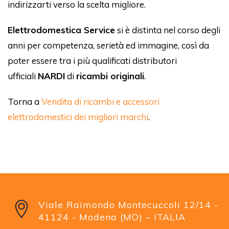
indirizzarti verso la scelta migliore.
Elettrodomestica Service
si è distinta nel corso degli
anni per competenza, serietà ed immagine, così da
poter essere tra i più qualificati distributori
ufficiali
NARDI
di
ricambi originali
.
Torna a
Vendita di ricambi e accessori
elettrodomestici dei migliori marchi
.
Viale Raimondo Montecuccoli 12/14 -
41124 - Modena (MO) – ITALIA