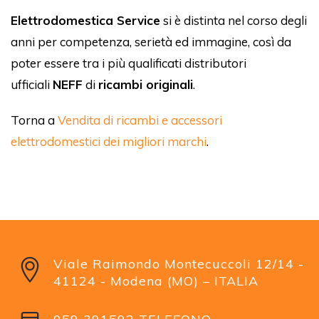
Elettrodomestica Service
si è distinta nel corso degli
anni per competenza, serietà ed immagine, così da
poter essere tra i più qualificati distributori
ufficiali
NEFF
di
ricambi originali
.
Torna a
Vendita di ricambi e accessori
elettrodomestici dei migliori marchi
.
Viale Raimondo Montecuccoli 12/14 -
41124 - Modena (MO) – ITALIA