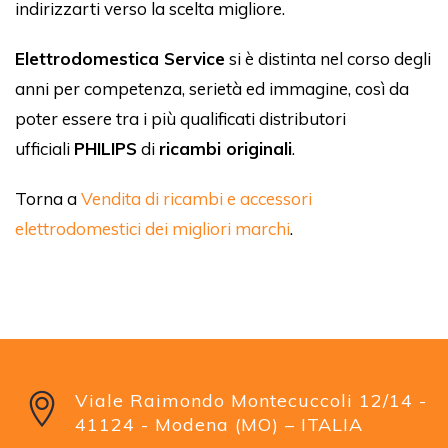
indirizzarti verso la scelta migliore.
Elettrodomestica Service
si è distinta nel corso degli
anni per competenza, serietà ed immagine, così da
poter essere tra i più qualificati distributori
ufficiali
PHILIPS
di
ricambi originali
.
Torna a
Vendita di ricambi e accessori
elettrodomestici dei migliori marchi
.
Viale Raimondo Montecuccoli 12/14 -
41124 - Modena (MO) – ITALIA