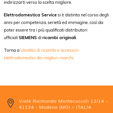
indirizzarti verso la scelta migliore.
Elettrodomestica Service
si è distinta nel corso degli
anni per competenza, serietà ed immagine, così da
poter essere tra i più qualificati distributori
ufficiali
SIEMENS
di
ricambi originali
.
Torna a
Vendita di ricambi e accessori
elettrodomestici dei migliori marchi
.
Viale Raimondo Montecuccoli 12/14 -
41124 - Modena (MO) – ITALIA