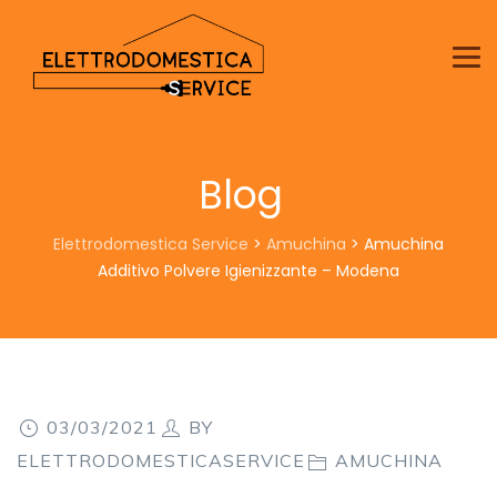
Blog
Elettrodomestica Service
>
Amuchina
>
Amuchina
Additivo Polvere Igienizzante – Modena
03/03/2021
BY
ELETTRODOMESTICASERVICE
AMUCHINA