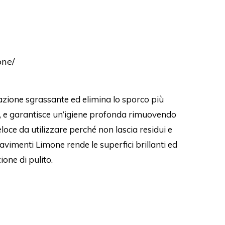
one/
zione sgrassante ed elimina lo sporco più
nti, e garantisce un’igiene profonda rimuovendo
eloce da utilizzare perché non lascia residui e
vimenti Limone rende le superfici brillanti ed
one di pulito.