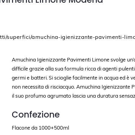
tti/superfici/amuchina-igienizzante-pavimenti-lim
Amuchina Igienizzante Pavimenti Limone svolge un’a
difficile grazie alla sua formula ricca di agenti pule
germi e batteri. Si scioglie facilmente in acqua ed è v
non necessita di risciacquo. Amuchina Igienizzante Pa
il suo profumo agrumato lascia una duratura sensazi
Confezione
Flacone da 1000+500ml