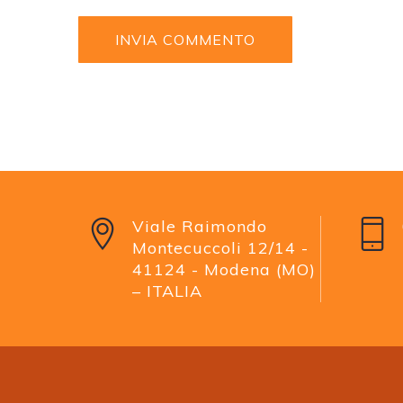
Viale Raimondo
Montecuccoli 12/14 -
41124 - Modena (MO)
– ITALIA