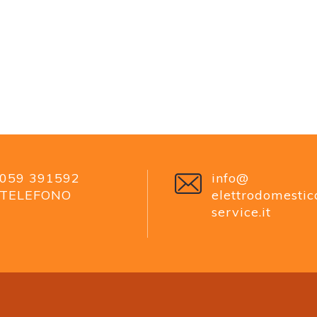
059 391592
info@
TELEFONO
elettrodomestic
service.it