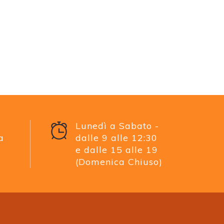
Lunedì a Sabato -
a
dalle 9 alle 12:30
e dalle 15 alle 19
(Domenica Chiuso)