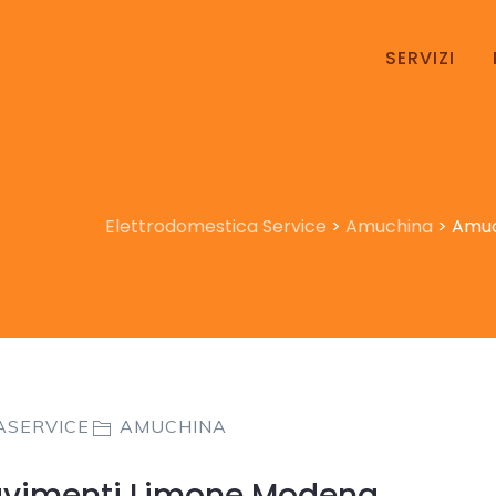
SERVIZI
Elettrodomestica Service
>
Amuchina
>
Amuc
ASERVICE
AMUCHINA
avimenti Limone Modena