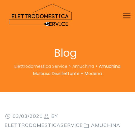
Blog
Elettrodomestica Service
>
Amuchina
>
Amuchina
Multiuso Disinfettante – Modena
03/03/2021
BY
ELETTRODOMESTICASERVICE
AMUCHINA