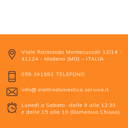
Viale Raimondo Montecuccoli 12/14 -
41124 - Modena (MO) – ITALIA
059 391592 TELEFONO
info@ elettrodomestica service.it
Lunedì a Sabato -dalle 9 alle 12:30
e dalle 15 alle 19 (Domenica Chiuso)