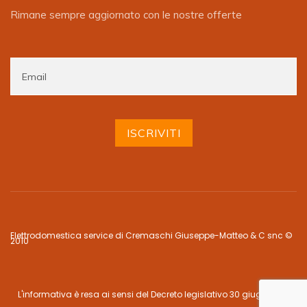
Rimane sempre aggiornato con le nostre offerte
Elettrodomestica service di Cremaschi Giuseppe-Matteo & C snc ©
2010
L'informativa è resa ai sensi del Decreto legislativo 30 giugno 2003,
n. 196