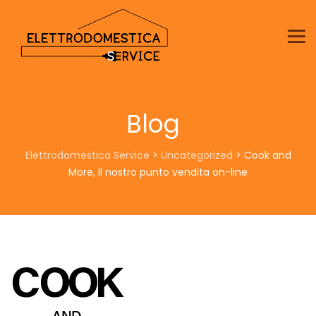
Blog
Elettrodomestica Service
>
Uncategorized
>
Cook and
More, Il nostro punto vendita on-line