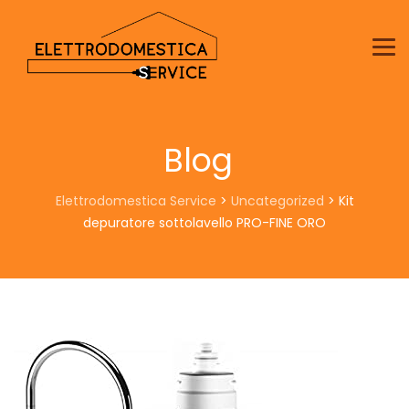
Blog
Elettrodomestica Service
>
Uncategorized
>
Kit
depuratore sottolavello PRO-FINE ORO