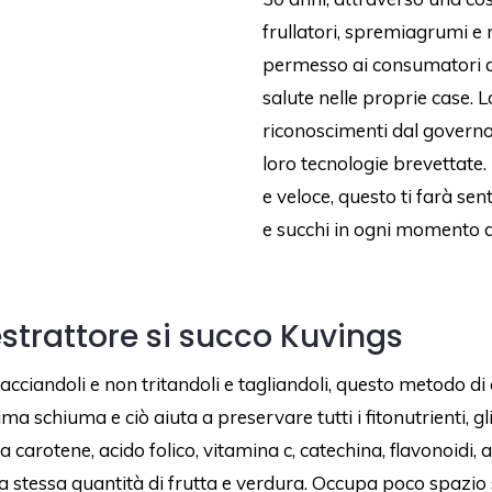
frullatori, spremiagrumi e m
permesso ai consumatori di
salute nelle proprie case. 
riconoscimenti dal governo 
loro tecnologie brevettate.
e veloce, questo ti farà sen
e succhi in ogni momento d
estrattore si succo Kuvings
iacciandoli e non tritandoli e tagliandoli, questo metodo di
 schiuma e ciò aiuta a preservare tutti i fitonutrienti, gli 
a carotene, acido folico, vitamina c, catechina, flavonoidi, a
a stessa quantità di frutta e verdura. Occupa poco spazio s