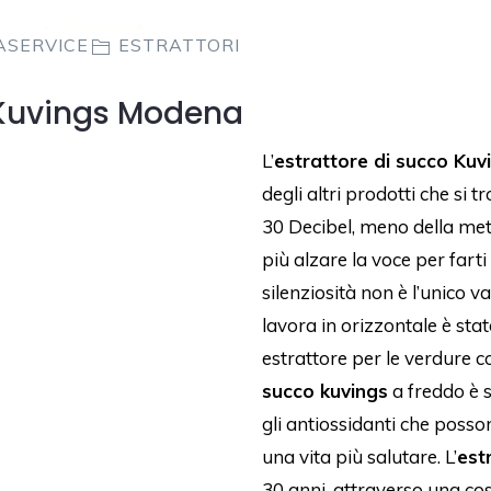
ASERVICE
ESTRATTORI
 Kuvings Modena
L’
estrattore di succo Kuv
degli altri prodotti che si 
30 Decibel, meno della metà
più alzare la voce per farti
silenziosità non è l’unico va
lavora in orizzontale è sta
estrattore per le verdure con
succo kuvings
a freddo è s
gli antiossidanti che posso
una vita più salutare. L’
est
30 anni, attraverso una cos