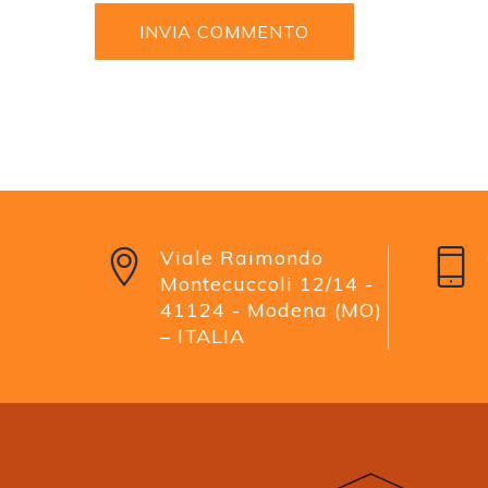
Viale Raimondo
Montecuccoli 12/14 -
41124 - Modena (MO)
– ITALIA