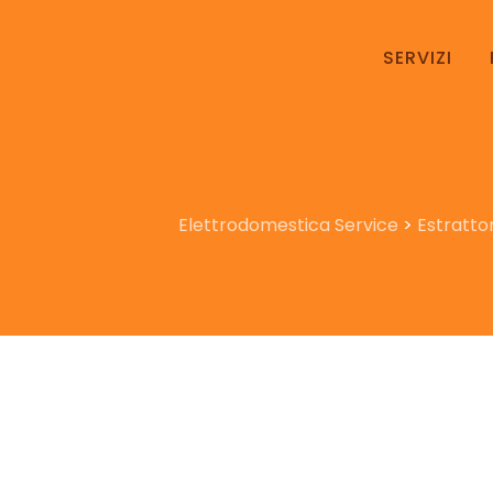
SERVIZI
Elettrodomestica Service
>
Estrattor