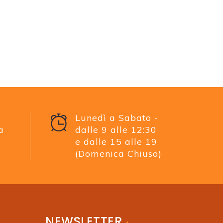
Lunedì a Sabato -
a
dalle 9 alle 12:30
e dalle 15 alle 19
(Domenica Chiuso)
NEWSLETTER