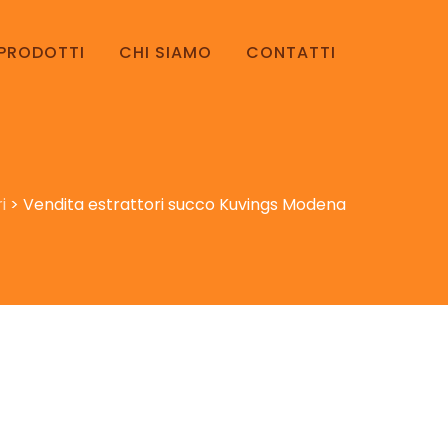
PRODOTTI
CHI SIAMO
CONTATTI
i
>
Vendita estrattori succo Kuvings Modena