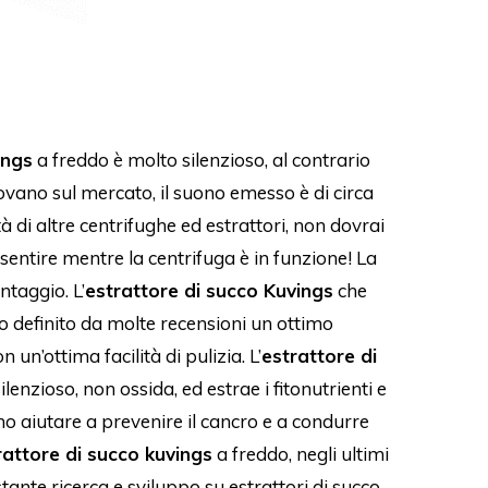
ings
a freddo è molto silenzioso, al contrario
trovano sul mercato, il suono emesso è di circa
 di altre centrifughe ed estrattori, non dovrai
 sentire mentre la centrifuga è in funzione! La
ntaggio. L’
estrattore di succo Kuvings
che
to definito da molte recensioni un ottimo
 un’ottima facilità di pulizia. L’
estrattore di
ilenzioso, non ossida, ed estrae i fitonutrienti e
no aiutare a prevenire il cancro e a condurre
rattore di succo kuvings
a freddo, negli ultimi
tante ricerca e sviluppo su estrattori di succo,