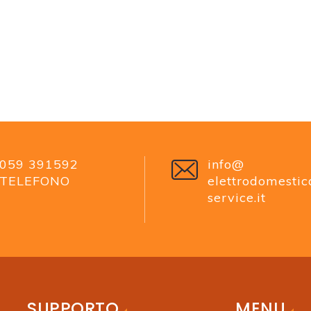
059 391592
info@
TELEFONO
elettrodomestic
service.it
SUPPORTO
MENU